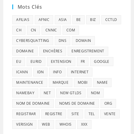
Mots Clés
AFILIAS
AFNIC
ASIA
BE
BIZ
CCTLD
CH
CN
CNNIC
COM
CYBERSQUATTING
DNS
DOMAIN
DOMAINE
ENCHÈRES
ENREGISTREMENT
EU
EURID
EXTENSION
FR
GOOGLE
ICANN
IDN
INFO
INTERNET
MAINTENANCE
MARQUE
MOBI
NAME
NAMEBAY
NET
NEW GTLDS
NOM
NOM DE DOMAINE
NOMS DE DOMAINE
ORG
REGISTRAR
REGISTRE
SITE
TEL
VENTE
VERISIGN
WEB
WHOIS
XXX