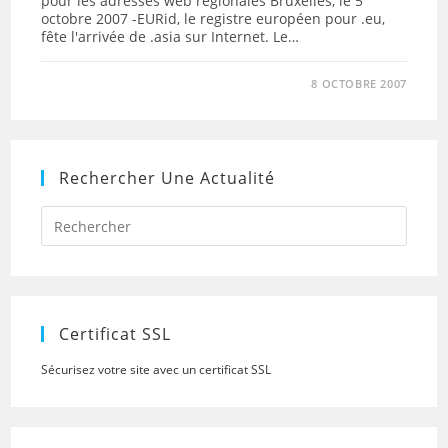
pour les adresses web régionales Bruxelles, le 5
octobre 2007 -EURid, le registre européen pour .eu,
fête l'arrivée de .asia sur Internet. Le…
8 OCTOBRE 2007
Rechercher Une Actualité
Press
Escap
to
close
the
searc
panel.
Certificat SSL
Sécurisez votre site avec un certificat SSL