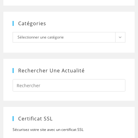
Catégories
Catégories
Sélectionner une catégorie
Rechercher Une Actualité
Press
Escap
to
close
the
searc
panel.
Certificat SSL
Sécurisez votre site avec un certificat SSL