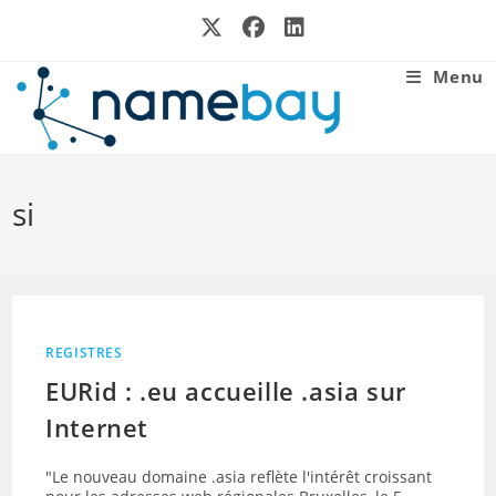
Skip
to
content
Menu
si
REGISTRES
EURid : .eu accueille .asia sur
Internet
"Le nouveau domaine .asia reflète l'intérêt croissant