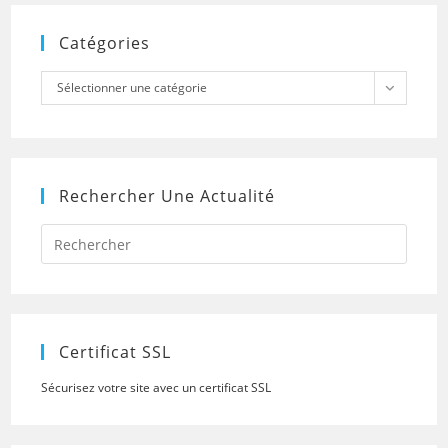
Catégories
Catégories
Sélectionner une catégorie
Rechercher Une Actualité
Press
Escap
to
close
the
searc
panel.
Certificat SSL
Sécurisez votre site avec un certificat SSL