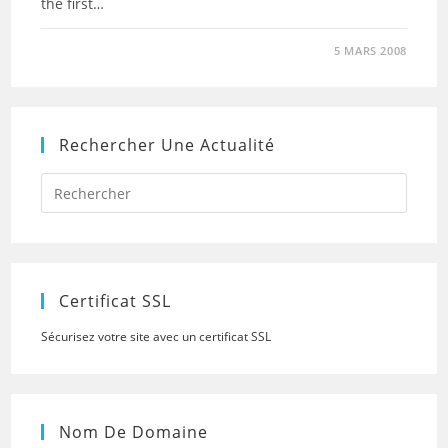
the first…
5 MARS 2008
Rechercher Une Actualité
Press
Escap
to
close
the
searc
panel.
Certificat SSL
Sécurisez votre site avec un certificat SSL
Nom De Domaine