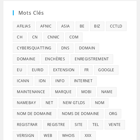
Mots Clés
AFILIAS
AFNIC
ASIA
BE
BIZ
CCTLD
CH
CN
CNNIC
COM
CYBERSQUATTING
DNS
DOMAIN
DOMAINE
ENCHÈRES
ENREGISTREMENT
EU
EURID
EXTENSION
FR
GOOGLE
ICANN
IDN
INFO
INTERNET
MAINTENANCE
MARQUE
MOBI
NAME
NAMEBAY
NET
NEW GTLDS
NOM
NOM DE DOMAINE
NOMS DE DOMAINE
ORG
REGISTRAR
REGISTRE
SITE
TEL
VENTE
VERISIGN
WEB
WHOIS
XXX