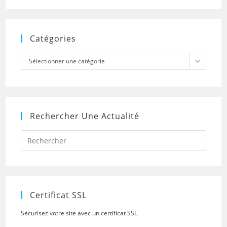
Catégories
Catégories
Sélectionner une catégorie
Rechercher Une Actualité
Press
Escap
to
close
the
searc
panel.
Certificat SSL
Sécurisez votre site avec un certificat SSL