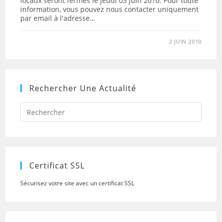
locaux seront fermés le jeudi 03 juin 2010. Pour toute
information, vous pouvez nous contacter uniquement
par email à l'adresse…
2 JUIN 2010
Rechercher Une Actualité
Press
Escap
to
close
the
searc
panel.
Certificat SSL
Sécurisez votre site avec un certificat SSL