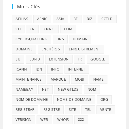
Mots Clés
AFILIAS
AFNIC
ASIA
BE
BIZ
CCTLD
CH
CN
CNNIC
COM
CYBERSQUATTING
DNS
DOMAIN
DOMAINE
ENCHÈRES
ENREGISTREMENT
EU
EURID
EXTENSION
FR
GOOGLE
ICANN
IDN
INFO
INTERNET
MAINTENANCE
MARQUE
MOBI
NAME
NAMEBAY
NET
NEW GTLDS
NOM
NOM DE DOMAINE
NOMS DE DOMAINE
ORG
REGISTRAR
REGISTRE
SITE
TEL
VENTE
VERISIGN
WEB
WHOIS
XXX