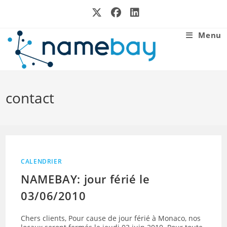
Skip
to
content
Menu
contact
CALENDRIER
NAMEBAY: jour férié le
03/06/2010
Chers clients, Pour cause de jour férié à Monaco, nos