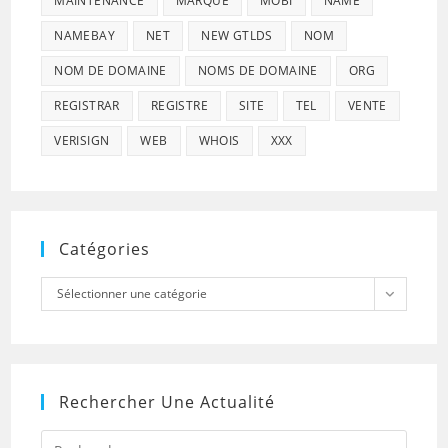
MAINTENANCE
MARQUE
MOBI
NAME
NAMEBAY
NET
NEW GTLDS
NOM
NOM DE DOMAINE
NOMS DE DOMAINE
ORG
REGISTRAR
REGISTRE
SITE
TEL
VENTE
VERISIGN
WEB
WHOIS
XXX
Catégories
Catégories
Sélectionner une catégorie
Rechercher Une Actualité
Press