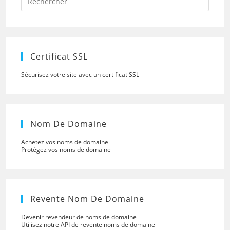
Escap
to
close
the
searc
panel.
Certificat SSL
Sécurisez votre site avec un certificat SSL
Nom De Domaine
Achetez vos noms de domaine
Protégez vos noms de domaine
Revente Nom De Domaine
Devenir revendeur de noms de domaine
Utilisez notre API de revente noms de domaine