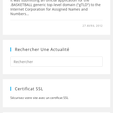
it was submitting an official application for the
.BASKETBALL generic top-level domain ("gTLD") to the
Internet Corporation for Assigned Names and
Numbers…
27 AVRIL 2012
Rechercher Une Actualité
Press
Escap
to
close
the
searc
panel.
Certificat SSL
Sécurisez votre site avec un certificat SSL