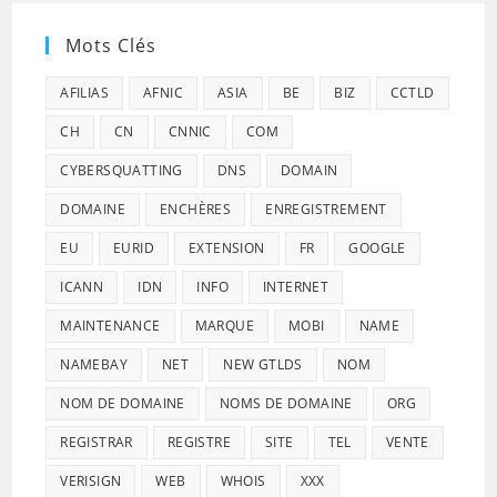
Mots Clés
AFILIAS
AFNIC
ASIA
BE
BIZ
CCTLD
CH
CN
CNNIC
COM
CYBERSQUATTING
DNS
DOMAIN
DOMAINE
ENCHÈRES
ENREGISTREMENT
EU
EURID
EXTENSION
FR
GOOGLE
ICANN
IDN
INFO
INTERNET
MAINTENANCE
MARQUE
MOBI
NAME
NAMEBAY
NET
NEW GTLDS
NOM
NOM DE DOMAINE
NOMS DE DOMAINE
ORG
REGISTRAR
REGISTRE
SITE
TEL
VENTE
VERISIGN
WEB
WHOIS
XXX