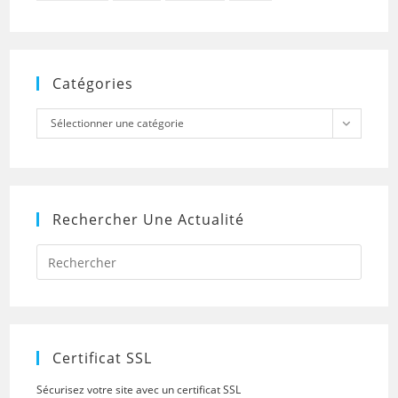
Catégories
Catégories
Sélectionner une catégorie
Rechercher Une Actualité
Press
Escap
to
close
the
searc
panel.
Certificat SSL
Sécurisez votre site avec un certificat SSL