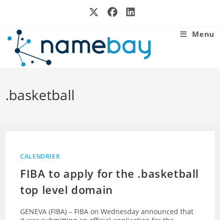
Skip
to
content
Menu
.basketball
CALENDRIER
FIBA to apply for the .basketball
top level domain
GENEVA (FIBA) – FIBA on Wednesday announced that