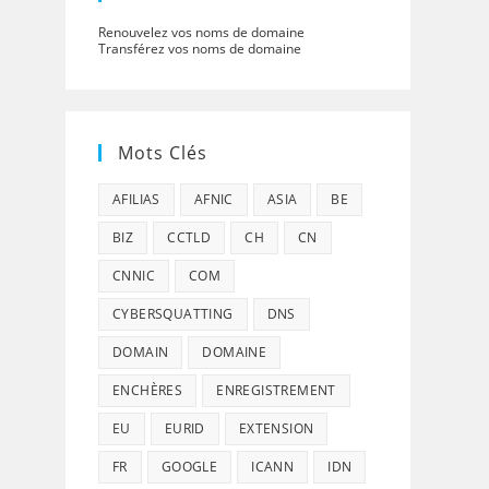
Renouvelez vos noms de domaine
Transférez vos noms de domaine
Mots Clés
AFILIAS
AFNIC
ASIA
BE
BIZ
CCTLD
CH
CN
CNNIC
COM
CYBERSQUATTING
DNS
DOMAIN
DOMAINE
ENCHÈRES
ENREGISTREMENT
EU
EURID
EXTENSION
FR
GOOGLE
ICANN
IDN