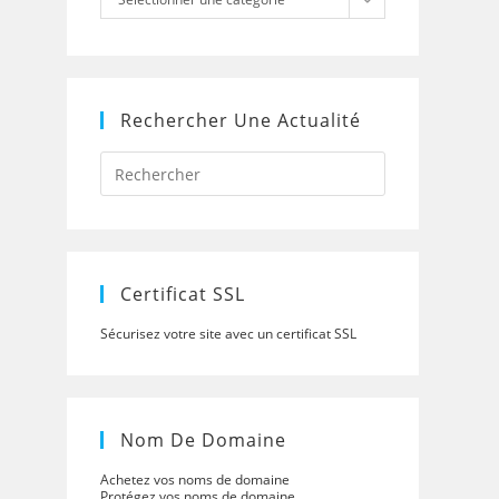
Rechercher Une Actualité
Press
Escape
to
close
the
search
panel.
Certificat SSL
Sécurisez votre site avec un certificat SSL
Nom De Domaine
Achetez vos noms de domaine
Protégez vos noms de domaine