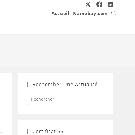
Accueil
Namebay.com
Toggle
website
search
Rechercher Une Actualité
Press
Escape
to
close
the
search
panel.
Certificat SSL