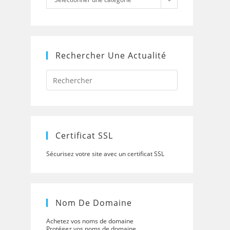
Rechercher Une Actualité
Press
Escape
to
close
the
search
panel.
Certificat SSL
Sécurisez votre site avec un certificat SSL
Nom De Domaine
Achetez vos noms de domaine
Protégez vos noms de domaine