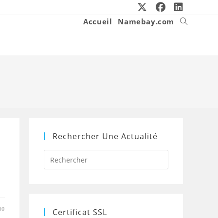
Accueil
Namebay.com
Toggle
website
search
Rechercher Une Actualité
Press
Escape
to
close
the
search
panel.
10
Certificat SSL