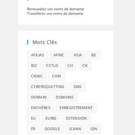
Renouvelez vos noms de domaine
Transférez vos noms de domaine
Mots Clés
AFILIAS
AFNIC
ASIA
BE
BIZ
CCTLD
CH
CN
CNNIC
COM
CYBERSQUATTING
DNS
DOMAIN
DOMAINE
ENCHÈRES
ENREGISTREMENT
EU
EURID
EXTENSION
FR
GOOGLE
ICANN
IDN