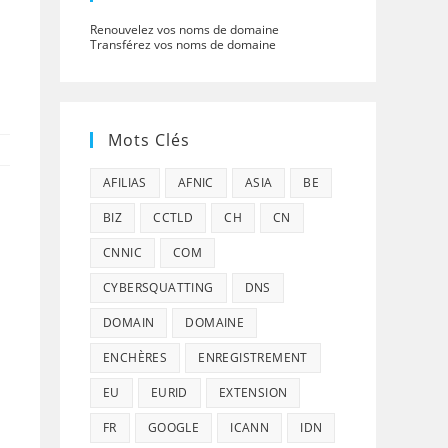
Renouvelez vos noms de domaine
Transférez vos noms de domaine
Mots Clés
AFILIAS
AFNIC
ASIA
BE
BIZ
CCTLD
CH
CN
CNNIC
COM
CYBERSQUATTING
DNS
DOMAIN
DOMAINE
ENCHÈRES
ENREGISTREMENT
EU
EURID
EXTENSION
FR
GOOGLE
ICANN
IDN