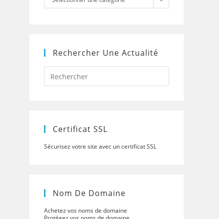
Rechercher Une Actualité
Press
Escape
to
close
the
search
panel.
Certificat SSL
Sécurisez votre site avec un certificat SSL
Nom De Domaine
Achetez vos noms de domaine
Protégez vos noms de domaine