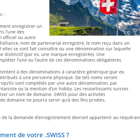
s :
ment enregistrer un
s l’une des
officiel ou autre
 d’alliance, nom de partenariat enregistré, le nom reçu dans un
el elles se sont fait connaître ou une dénomination sur laquelle
ne distinctif (par ex. une marque enregistrée). Une
pléter l’une ou l’autre de ces dénominations obligatoires.
rentent à des dénominations à caractère générique (par ex.
attribués à une personne physique. De tels noms seront
squ’ils sont complétés par une autre dénomination, par
isiste ou la mention d’un hobby. Les ressortissants suisses
iliser un nom de domaine .SWISS pour des activités
de domaine ne pourra servir qu’à des fins privées,
re de la demande d’enregistrement devront appartenir au requéran
rement de votre .SWISS
?