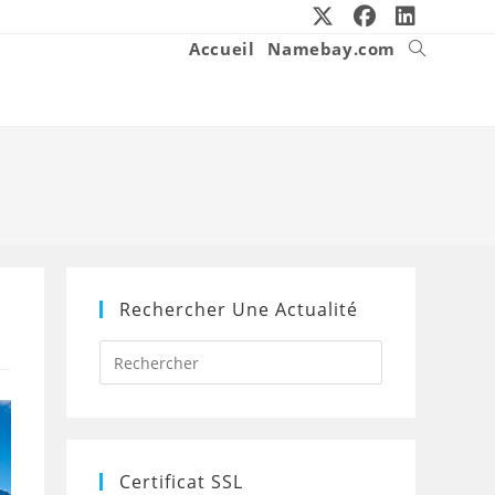
Accueil
Namebay.com
Toggle
website
search
Rechercher Une Actualité
Press
Escape
to
close
the
search
panel.
Certificat SSL