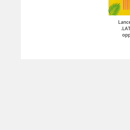
Lance
.LAT
opp