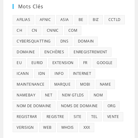
Mots Clés
AFILIAS
AFNIC
ASIA
BE
BIZ
CCTLD
CH
CN
CNNIC
COM
CYBERSQUATTING
DNS
DOMAIN
DOMAINE
ENCHÈRES
ENREGISTREMENT
EU
EURID
EXTENSION
FR
GOOGLE
ICANN
IDN
INFO
INTERNET
MAINTENANCE
MARQUE
MOBI
NAME
NAMEBAY
NET
NEW GTLDS
NOM
NOM DE DOMAINE
NOMS DE DOMAINE
ORG
REGISTRAR
REGISTRE
SITE
TEL
VENTE
VERISIGN
WEB
WHOIS
XXX