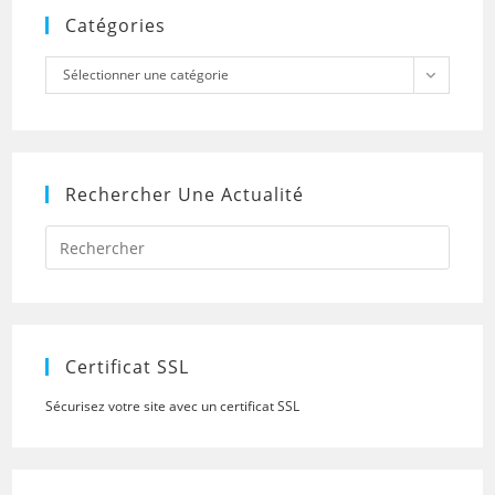
Catégories
Catégories
Sélectionner une catégorie
Rechercher Une Actualité
Press
Escap
to
close
the
searc
panel.
Certificat SSL
Sécurisez votre site avec un certificat SSL