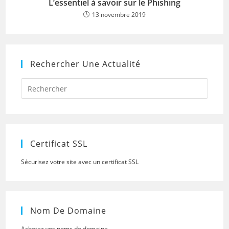
L’essentiel à savoir sur le Phishing
13 novembre 2019
Rechercher Une Actualité
Press
Escap
to
close
the
searc
panel.
Certificat SSL
Sécurisez votre site avec un certificat SSL
Nom De Domaine
Achetez vos noms de domaine