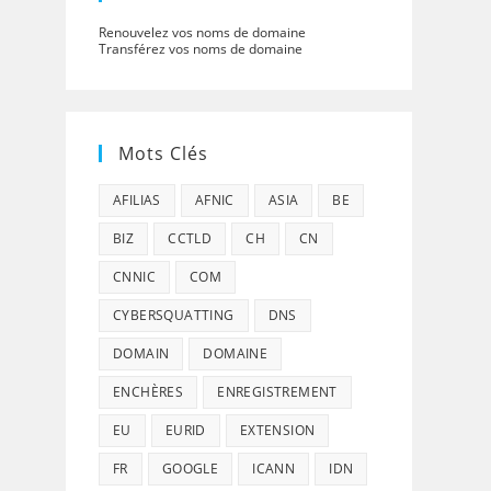
Renouvelez vos noms de domaine
Transférez vos noms de domaine
Mots Clés
AFILIAS
AFNIC
ASIA
BE
BIZ
CCTLD
CH
CN
CNNIC
COM
CYBERSQUATTING
DNS
DOMAIN
DOMAINE
ENCHÈRES
ENREGISTREMENT
EU
EURID
EXTENSION
FR
GOOGLE
ICANN
IDN