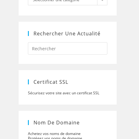
Rechercher Une Actualité
Press
Escape
to
close
the
search
panel.
Certificat SSL
Sécurisez votre site avec un certificat SSL
Nom De Domaine
Achetez vos noms de domaine
Protégez vos noms de domaine