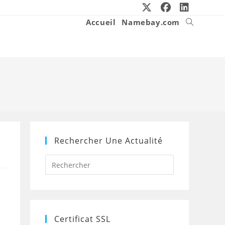
Accueil
Namebay.com
Toggle
website
search
Rechercher Une Actualité
Press
Escape
to
close
the
search
panel.
Certificat SSL