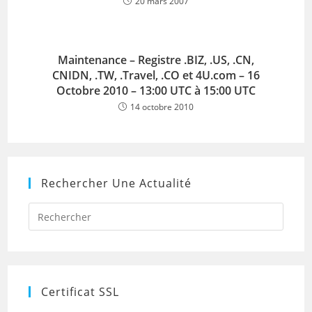
20 mars 2007
Maintenance – Registre .BIZ, .US, .CN,
CNIDN, .TW, .Travel, .CO et 4U.com – 16
Octobre 2010 – 13:00 UTC à 15:00 UTC
14 octobre 2010
Rechercher Une Actualité
Press
Escap
to
close
the
searc
panel.
Certificat SSL