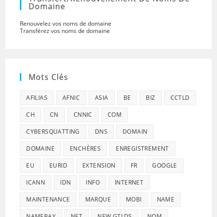
Domaine
Renouvelez vos noms de domaine
Transférez vos noms de domaine
Mots Clés
AFILIAS
AFNIC
ASIA
BE
BIZ
CCTLD
CH
CN
CNNIC
COM
CYBERSQUATTING
DNS
DOMAIN
DOMAINE
ENCHÈRES
ENREGISTREMENT
EU
EURID
EXTENSION
FR
GOOGLE
ICANN
IDN
INFO
INTERNET
MAINTENANCE
MARQUE
MOBI
NAME
NAMEBAY
NET
NEW GTLDS
NOM