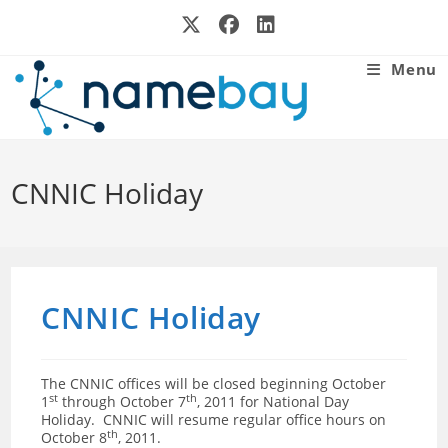
Skip
to
content
Menu
CNNIC Holiday
CNNIC Holiday
The CNNIC offices will be closed beginning October
st
th
1
through October 7
, 2011 for National Day
Holiday. CNNIC will resume regular office hours on
th
October 8
, 2011.