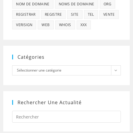
NOM DE DOMAINE
NOMS DE DOMAINE
ORG
REGISTRAR
REGISTRE
SITE
TEL
VENTE
VERISIGN
WEB
WHOIS
XXX
Catégories
Catégories
Sélectionner une catégorie
Rechercher Une Actualité
Press
Escap
to
close