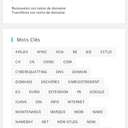
Renouvelez vos noms de domaine
Transférez vos noms de domaine
Mots Clés
AFILIAS
AFNIC
ASIA
BE
BIZ
CCTLD
CH
CN
CNNIC
COM
CYBERSQUATTING
DNS
DOMAIN
DOMAINE
ENCHÈRES
ENREGISTREMENT
EU
EURID
EXTENSION
FR
GOOGLE
ICANN
IDN
INFO
INTERNET
MAINTENANCE
MARQUE
MOBI
NAME
NAMEBAY
NET
NEW GTLDS
NOM