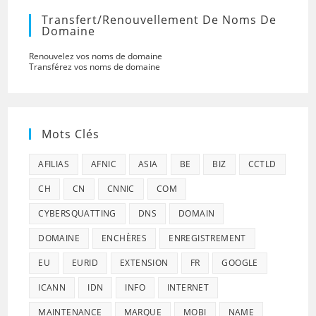
Transfert/renouvellement De Noms De
Domaine
Renouvelez vos noms de domaine
Transférez vos noms de domaine
Mots Clés
AFILIAS
AFNIC
ASIA
BE
BIZ
CCTLD
CH
CN
CNNIC
COM
CYBERSQUATTING
DNS
DOMAIN
DOMAINE
ENCHÈRES
ENREGISTREMENT
EU
EURID
EXTENSION
FR
GOOGLE
ICANN
IDN
INFO
INTERNET
MAINTENANCE
MARQUE
MOBI
NAME