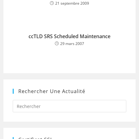
21 septembre 2009
ccTLD SRS Scheduled Maintenance
29 mars 2007
Rechercher Une Actualité
Press
Escap
to
close
the
searc
panel.