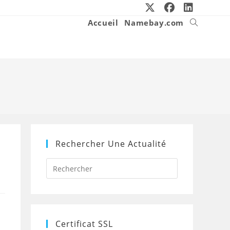
Accueil
Namebay.com
Toggle
website
search
Rechercher Une Actualité
Press
Escape
to
close
the
search
panel.
Certificat SSL