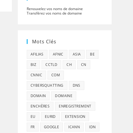
Renouvelez vos noms de domaine
Transférez vos noms de domaine
Mots Clés
AFILIAS
AFNIC
ASIA
BE
BIZ
CCTLD
CH
CN
CNNIC
COM
CYBERSQUATTING
DNS
DOMAIN
DOMAINE
ENCHÈRES
ENREGISTREMENT
EU
EURID
EXTENSION
FR
GOOGLE
ICANN
IDN