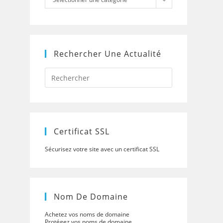
Rechercher Une Actualité
Press
Escape
to
close
the
search
panel.
Certificat SSL
Sécurisez votre site avec un certificat SSL
Nom De Domaine
Achetez vos noms de domaine
Protégez vos noms de domaine