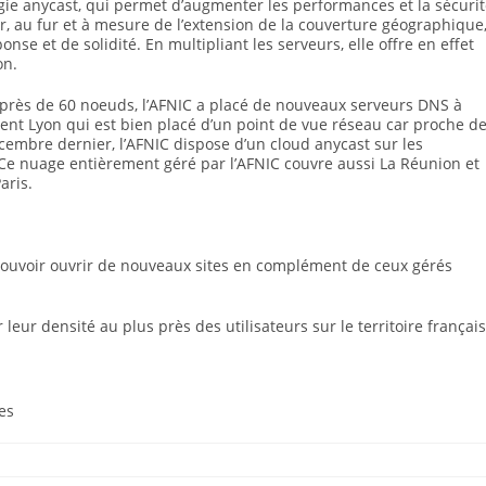
ogie anycast, qui permet d’augmenter les performances et la sécuri
er, au fur et à mesure de l’extension de la couverture géographique
se et de solidité. En multipliant les serveurs, elle offre en effet
on.
près de 60 noeuds, l’AFNIC a placé de nouveaux serveurs DNS à
nt Lyon qui est bien placé d’un point de vue réseau car proche d
 décembre dernier, l’AFNIC dispose d’un cloud anycast sur les
. Ce nuage entièrement géré par l’AFNIC couvre aussi La Réunion et
aris.
e pouvoir ouvrir de nouveaux sites en complément de ceux gérés
leur densité au plus près des utilisateurs sur le territoire français
es