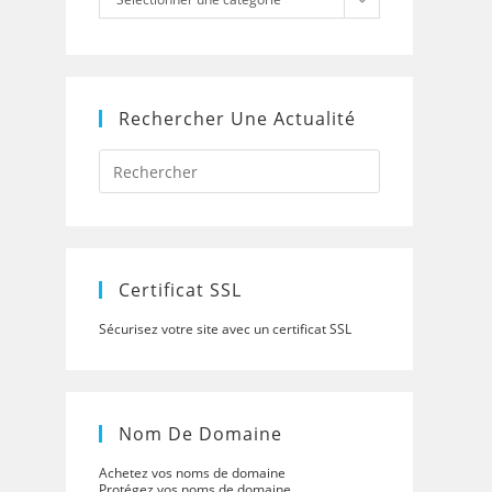
Rechercher Une Actualité
Press
Escape
to
close
the
search
panel.
Certificat SSL
Sécurisez votre site avec un certificat SSL
Nom De Domaine
Achetez vos noms de domaine
Protégez vos noms de domaine