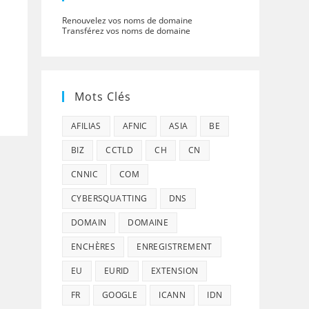
Renouvelez vos noms de domaine
Transférez vos noms de domaine
Mots Clés
AFILIAS
AFNIC
ASIA
BE
BIZ
CCTLD
CH
CN
CNNIC
COM
CYBERSQUATTING
DNS
DOMAIN
DOMAINE
ENCHÈRES
ENREGISTREMENT
EU
EURID
EXTENSION
FR
GOOGLE
ICANN
IDN