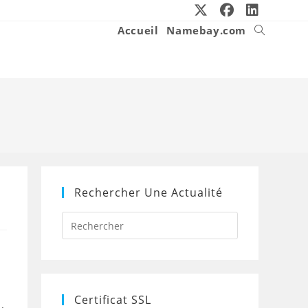
Accueil
Namebay.com
Toggle
website
search
Rechercher Une Actualité
Press
Escape
to
close
the
search
panel.
Certificat SSL