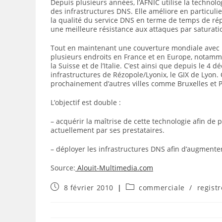
Depuis plusieurs années, l’AFNIC utilise la technol
des infrastructures DNS. Elle améliore en particuli
la qualité du service DNS en terme de temps de répon
une meilleure résistance aux attaques par saturati
Tout en maintenant une couverture mondiale avec 
plusieurs endroits en France et en Europe, notamme
la Suisse et de l’Italie. C’est ainsi que depuis le 4
infrastructures de Rézopole/Lyonix, le GIX de Lyon
prochainement d’autres villes comme Bruxelles et P
L’objectif est double :
– acquérir la maîtrise de cette technologie afin d
actuellement par ses prestataires.
– déployer les infrastructures DNS afin d’augmenter 
Source:
Alouit-Multimedia.com
Publication
Post
8 février 2010
commerciale
/
registr
publiée :
category: