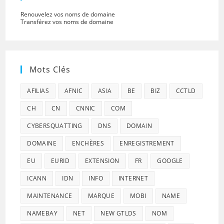
Renouvelez vos noms de domaine
Transférez vos noms de domaine
Mots Clés
AFILIAS
AFNIC
ASIA
BE
BIZ
CCTLD
CH
CN
CNNIC
COM
CYBERSQUATTING
DNS
DOMAIN
DOMAINE
ENCHÈRES
ENREGISTREMENT
EU
EURID
EXTENSION
FR
GOOGLE
ICANN
IDN
INFO
INTERNET
MAINTENANCE
MARQUE
MOBI
NAME
NAMEBAY
NET
NEW GTLDS
NOM