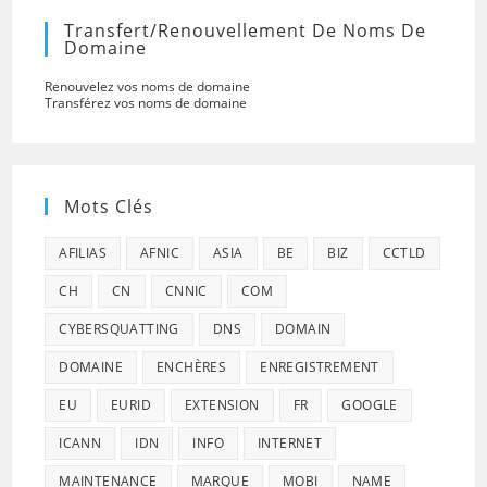
Transfert/renouvellement De Noms De
Domaine
Renouvelez vos noms de domaine
Transférez vos noms de domaine
Mots Clés
AFILIAS
AFNIC
ASIA
BE
BIZ
CCTLD
CH
CN
CNNIC
COM
CYBERSQUATTING
DNS
DOMAIN
DOMAINE
ENCHÈRES
ENREGISTREMENT
EU
EURID
EXTENSION
FR
GOOGLE
ICANN
IDN
INFO
INTERNET
MAINTENANCE
MARQUE
MOBI
NAME