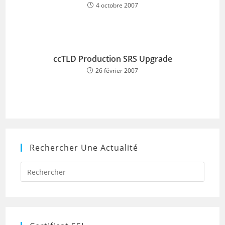
4 octobre 2007
ccTLD Production SRS Upgrade
26 février 2007
Rechercher Une Actualité
Press
Escap
to
close
the
searc
panel.