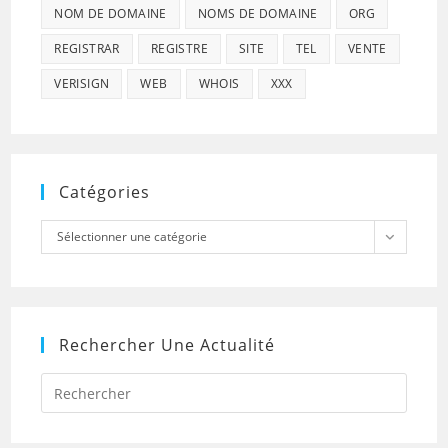
NOM DE DOMAINE
NOMS DE DOMAINE
ORG
REGISTRAR
REGISTRE
SITE
TEL
VENTE
VERISIGN
WEB
WHOIS
XXX
Catégories
Catégories
Sélectionner une catégorie
Rechercher Une Actualité
Press
Escap
to
close