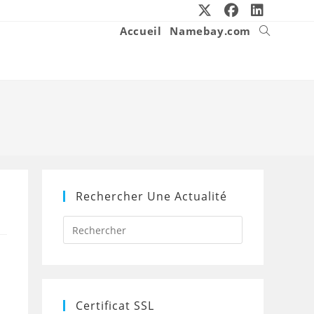
Accueil
Namebay.com
Toggle
website
search
Rechercher Une Actualité
Press
Escape
to
close
the
search
panel.
Certificat SSL