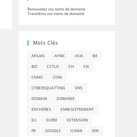
Renouvelez vos noms de domaine
Transférez vos noms de domaine
Mots Clés
AFILIAS
AFNIC
ASIA
BE
BIZ
CCTLD
CH
CN
CNNIC
COM
CYBERSQUATTING
DNS
DOMAIN
DOMAINE
ENCHÈRES
ENREGISTREMENT
EU
EURID
EXTENSION
FR
GOOGLE
ICANN
IDN