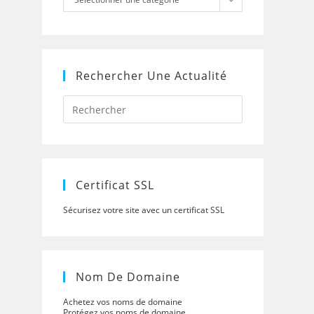
Rechercher Une Actualité
Press
Escape
to
close
the
search
panel.
Certificat SSL
Sécurisez votre site avec un certificat SSL
Nom De Domaine
Achetez vos noms de domaine
Protégez vos noms de domaine