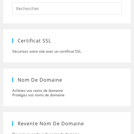
Press
Escap
to
close
the
searc
panel.
Certificat SSL
Sécurisez votre site avec un certificat SSL
Nom De Domaine
Achetez vos noms de domaine
Protégez vos noms de domaine
Revente Nom De Domaine