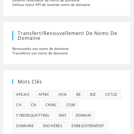
Devenir revendeur de noms de domaine
Utilisez notre API de revente noms de domaine
Transfert/renouvellement De Noms De
Domaine
Renouvelez vos noms de domaine
Transférez vos noms de domaine
Mots Clés
AFILIAS
AFNIC
ASIA
BE
BIZ
CCTLD
CH
CN
CNNIC
COM
CYBERSQUATTING
DNS
DOMAIN
DOMAINE
ENCHÈRES
ENREGISTREMENT