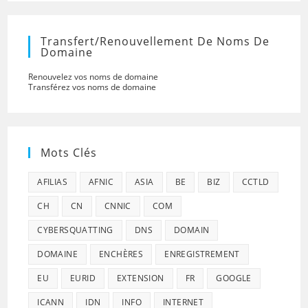
Transfert/renouvellement De Noms De
Domaine
Renouvelez vos noms de domaine
Transférez vos noms de domaine
Mots Clés
AFILIAS
AFNIC
ASIA
BE
BIZ
CCTLD
CH
CN
CNNIC
COM
CYBERSQUATTING
DNS
DOMAIN
DOMAINE
ENCHÈRES
ENREGISTREMENT
EU
EURID
EXTENSION
FR
GOOGLE
ICANN
IDN
INFO
INTERNET