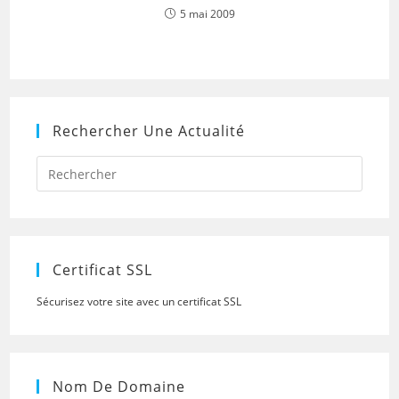
5 mai 2009
Rechercher Une Actualité
Press
Escap
to
close
the
searc
panel.
Certificat SSL
Sécurisez votre site avec un certificat SSL
Nom De Domaine