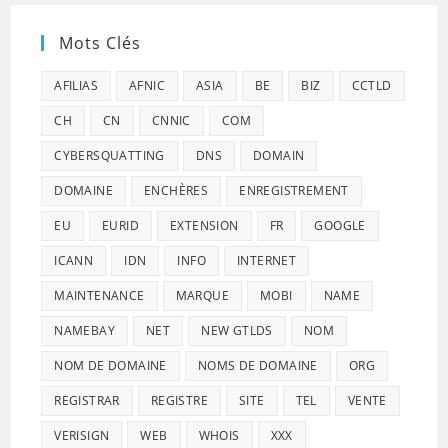
Mots Clés
AFILIAS
AFNIC
ASIA
BE
BIZ
CCTLD
CH
CN
CNNIC
COM
CYBERSQUATTING
DNS
DOMAIN
DOMAINE
ENCHÈRES
ENREGISTREMENT
EU
EURID
EXTENSION
FR
GOOGLE
ICANN
IDN
INFO
INTERNET
MAINTENANCE
MARQUE
MOBI
NAME
NAMEBAY
NET
NEW GTLDS
NOM
NOM DE DOMAINE
NOMS DE DOMAINE
ORG
REGISTRAR
REGISTRE
SITE
TEL
VENTE
VERISIGN
WEB
WHOIS
XXX