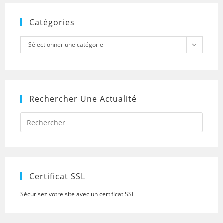
Catégories
Catégories
Sélectionner une catégorie
Rechercher Une Actualité
Press
Escap
to
close
the
searc
panel.
Certificat SSL
Sécurisez votre site avec un certificat SSL