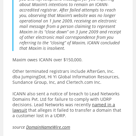
about Maxim’s intentions to remain an ICANN-
accredited registrar. After failed attempts to reach
you, observing that Maxim’s website was no longer
operational on 1 June 2009, receiving an electronic
mail message from a person claiming to represent
Maxim in its “close down” on 3 June 2009 and receipt
of other electronic mail correspondence from you
referring to the “closing” of Maxim, ICANN concluded
that Maxim is insolvent.
Maxim owes ICANN over $150,000.
Other terminated registrars include AfterGen, Inc.
dba JumpingDot, Hi Yi Global Information Resources,
Sundance Group, Inc, and Clertech.com Inc.
ICANN also sent a notice of breach to Lead Networks
Domains Pvt. Ltd for failure to comply with UDRP
decisions. Lead Networks was recently
named in a
lawsuit
that alleges it failed to transfer a domain that
a customer lost in a UDRP.
source
DomainNameWire.com