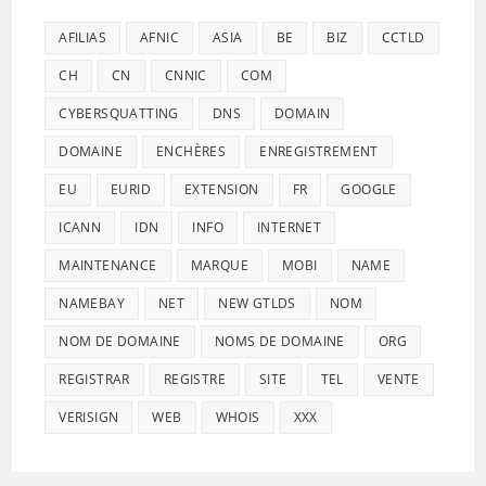
AFILIAS
AFNIC
ASIA
BE
BIZ
CCTLD
CH
CN
CNNIC
COM
CYBERSQUATTING
DNS
DOMAIN
DOMAINE
ENCHÈRES
ENREGISTREMENT
EU
EURID
EXTENSION
FR
GOOGLE
ICANN
IDN
INFO
INTERNET
MAINTENANCE
MARQUE
MOBI
NAME
NAMEBAY
NET
NEW GTLDS
NOM
NOM DE DOMAINE
NOMS DE DOMAINE
ORG
REGISTRAR
REGISTRE
SITE
TEL
VENTE
VERISIGN
WEB
WHOIS
XXX