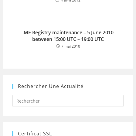
4 avril 2012
.ME Registry maintenance – 5 June 2010
between 15:00 UTC – 19:00 UTC
7 mai 2010
Rechercher Une Actualité
Press
Escap
to
close
the
searc
panel.
Certificat SSL