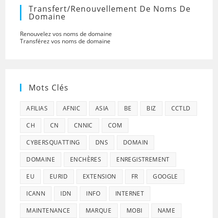
Transfert/renouvellement De Noms De
Domaine
Renouvelez vos noms de domaine
Transférez vos noms de domaine
Mots Clés
AFILIAS
AFNIC
ASIA
BE
BIZ
CCTLD
CH
CN
CNNIC
COM
CYBERSQUATTING
DNS
DOMAIN
DOMAINE
ENCHÈRES
ENREGISTREMENT
EU
EURID
EXTENSION
FR
GOOGLE
ICANN
IDN
INFO
INTERNET
MAINTENANCE
MARQUE
MOBI
NAME