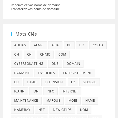
Renouvelez vos noms de domaine
Transférez vos noms de domaine
Mots Clés
AFILIAS
AFNIC
ASIA
BE
BIZ
CCTLD
CH
CN
CNNIC
COM
CYBERSQUATTING
DNS
DOMAIN
DOMAINE
ENCHÈRES
ENREGISTREMENT
EU
EURID
EXTENSION
FR
GOOGLE
ICANN
IDN
INFO
INTERNET
MAINTENANCE
MARQUE
MOBI
NAME
NAMEBAY
NET
NEW GTLDS
NOM