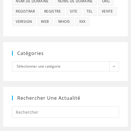
NOM DE DOMAINE
NOMS DE DOMAINE
ORG
REGISTRAR
REGISTRE
SITE
TEL
VENTE
VERISIGN
WEB
WHOIS
XXX
Catégories
Catégories
Sélectionner une catégorie
Rechercher Une Actualité
Press
Escap
to
close
the