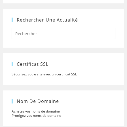
Rechercher Une Actualité
Press
Escap
to
close
the
searc
panel.
Certificat SSL
Sécurisez votre site avec un certificat SSL
Nom De Domaine
Achetez vos noms de domaine
Protégez vos noms de domaine