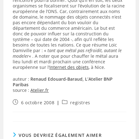
rencontre pourra donner. Quoi qu’il en soit, les deux
organismes se focaliseront sur l’évolution de la racine
européenne de l’ONS. Car, contrairement aux noms
de domaine, le nommage des objets connectés n’est
pas encore dépendant du bon vouloir du
département du commerce américain. Le but est
donc de pouvoir influer sur la construction du
système – qui date de 2004 -, afin qu’il reflète les
besoins de toutes les nations. Ce que résume Loïc
Damiville par : «
tant que métal pas refroidit, autant le
modeler
« . A noter que pour chauffer le métal aura
lieu lundi et mardi prochain une conférence
européenne sur l’
Internet des objets
, à Nice.
auteur :
Renaud Edouard-Baraud, L’Atelier BNP
Paribas
source :
Atelier.fr
Publication
Post
6 octobre 2008
registres
publiée :
category:
VOUS DEVRIEZ ÉGALEMENT AIMER