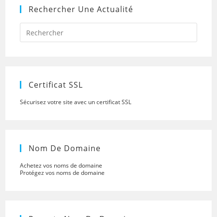
Rechercher Une Actualité
Press
Escap
to
close
the
searc
panel.
Certificat SSL
Sécurisez votre site avec un certificat SSL
Nom De Domaine
Achetez vos noms de domaine
Protégez vos noms de domaine