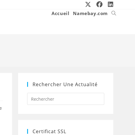
Accueil
Namebay.com
Toggle
website
search
Rechercher Une Actualité
Press
Escape
to
e
close
the
search
panel.
Certificat SSL