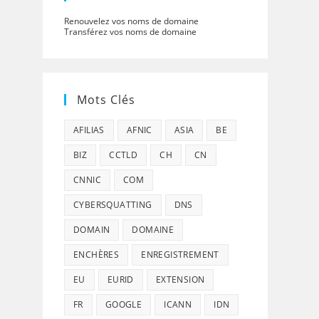
Renouvelez vos noms de domaine
Transférez vos noms de domaine
Mots Clés
AFILIAS
AFNIC
ASIA
BE
BIZ
CCTLD
CH
CN
CNNIC
COM
CYBERSQUATTING
DNS
DOMAIN
DOMAINE
ENCHÈRES
ENREGISTREMENT
EU
EURID
EXTENSION
FR
GOOGLE
ICANN
IDN