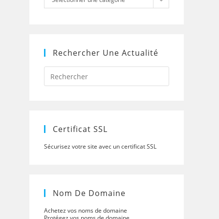
Rechercher Une Actualité
Press
Escape
to
close
the
search
panel.
Certificat SSL
Sécurisez votre site avec un certificat SSL
Nom De Domaine
Achetez vos noms de domaine
Protégez vos noms de domaine