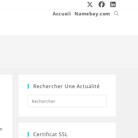
Accueil
Namebay.com
Toggle
website
search
Rechercher Une Actualité
Press
Escape
to
close
the
search
in
panel.
Certificat SSL