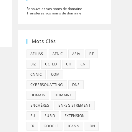
Renouvelez vos noms de domaine
Transférez vos noms de domaine
Mots Clés
AFILIAS
AFNIC
ASIA
BE
BIZ
CCTLD
CH
CN
CNNIC
COM
CYBERSQUATTING
DNS
DOMAIN
DOMAINE
ENCHÈRES
ENREGISTREMENT
EU
EURID
EXTENSION
FR
GOOGLE
ICANN
IDN