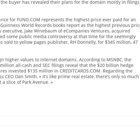
he buyer has revealed their plans for the domain mostly in filings
 price for FUND.COM represents the highest price ever paid for an
 Guinness World Records books report as the highest previous pric
executive, Jake Winebaum of eCompanies Ventures, acquired
ed some public media controversy at that time for the seemingly
 sold to yellow pages publisher, RH Donnelly, for $345 million, 47
ign higher values to internet domains. According to MSNBC, the
ion all-cash and SEC filings reveal that the $20 billion hedge
tures invested $135 million in CREDITCARDS.COM. Regarding the
EO Dan Smith, « It’s like prime real estate, there’s only so much
t a slice of Park Avenue. »