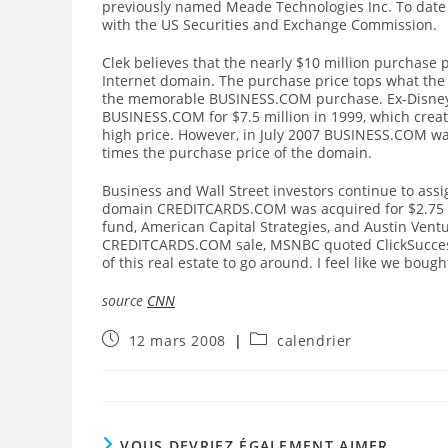
previously named Meade Technologies Inc. To date t
with the US Securities and Exchange Commission.
Clek believes that the nearly $10 million purchase
Internet domain. The purchase price tops what the
the memorable BUSINESS.COM purchase. Ex-Disney 
BUSINESS.COM for $7.5 million in 1999, which creat
high price. However, in July 2007 BUSINESS.COM was
times the purchase price of the domain.
Business and Wall Street investors continue to ass
domain CREDITCARDS.COM was acquired for $2.75 mill
fund, American Capital Strategies, and Austin Ven
CREDITCARDS.COM sale, MSNBC quoted ClickSuccess C
of this real estate to go around. I feel like we bough
source
CNN
Publication
Post
12 mars 2008
calendrier
publiée :
category:
VOUS DEVRIEZ ÉGALEMENT AIMER