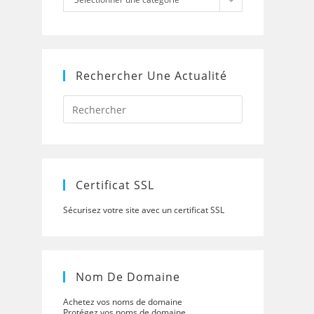
Rechercher Une Actualité
Press
Escape
to
close
the
search
panel.
Certificat SSL
Sécurisez votre site avec un certificat SSL
Nom De Domaine
Achetez vos noms de domaine
Protégez vos noms de domaine