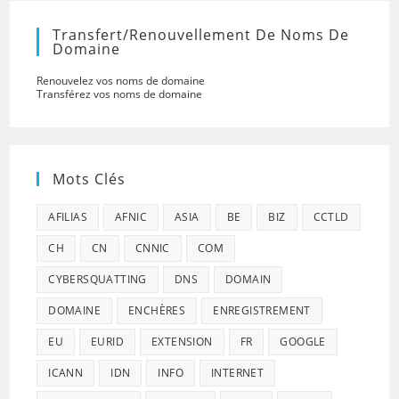
Transfert/renouvellement De Noms De
Domaine
Renouvelez vos noms de domaine
Transférez vos noms de domaine
Mots Clés
AFILIAS
AFNIC
ASIA
BE
BIZ
CCTLD
CH
CN
CNNIC
COM
CYBERSQUATTING
DNS
DOMAIN
DOMAINE
ENCHÈRES
ENREGISTREMENT
EU
EURID
EXTENSION
FR
GOOGLE
ICANN
IDN
INFO
INTERNET