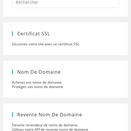
Escap
to
close
the
searc
panel.
Certificat SSL
Sécurisez votre site avec un certificat SSL
Nom De Domaine
Achetez vos noms de domaine
Protégez vos noms de domaine
Revente Nom De Domaine
Devenir revendeur de noms de domaine
Utilisez notre API de revente noms de domaine