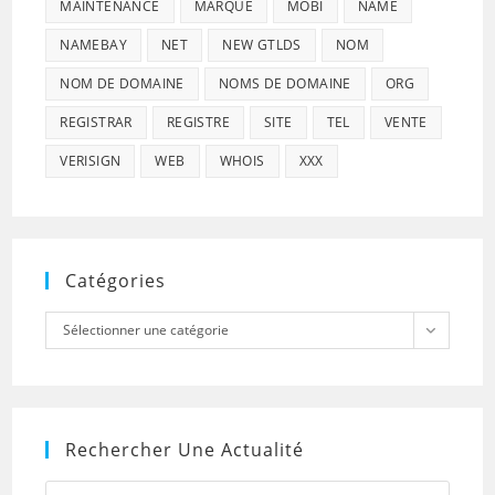
MAINTENANCE
MARQUE
MOBI
NAME
NAMEBAY
NET
NEW GTLDS
NOM
NOM DE DOMAINE
NOMS DE DOMAINE
ORG
REGISTRAR
REGISTRE
SITE
TEL
VENTE
VERISIGN
WEB
WHOIS
XXX
Catégories
Catégories
Sélectionner une catégorie
Rechercher Une Actualité
Press