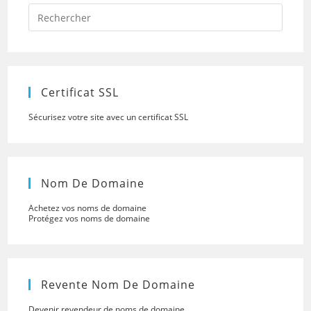
Press
Escap
to
close
the
searc
panel.
Certificat SSL
Sécurisez votre site avec un certificat SSL
Nom De Domaine
Achetez vos noms de domaine
Protégez vos noms de domaine
Revente Nom De Domaine
Devenir revendeur de noms de domaine