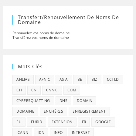
Transfert/renouvellement De Noms De
Domaine
Renouvelez vos noms de domaine
Transférez vos noms de domaine
Mots Clés
AFILIAS
AFNIC
ASIA
BE
BIZ
CCTLD
CH
CN
CNNIC
COM
CYBERSQUATTING
DNS
DOMAIN
DOMAINE
ENCHÈRES
ENREGISTREMENT
EU
EURID
EXTENSION
FR
GOOGLE
ICANN
IDN
INFO
INTERNET