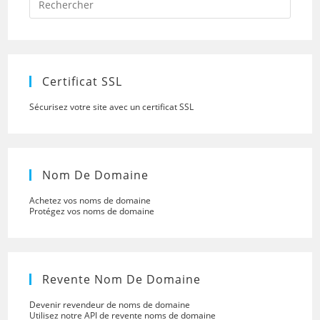
Escap
to
close
the
searc
panel.
Certificat SSL
Sécurisez votre site avec un certificat SSL
Nom De Domaine
Achetez vos noms de domaine
Protégez vos noms de domaine
Revente Nom De Domaine
Devenir revendeur de noms de domaine
Utilisez notre API de revente noms de domaine