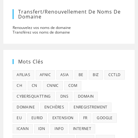
Transfert/renouvellement De Noms De
Domaine
Renouvelez vos noms de domaine
Transférez vos noms de domaine
Mots Clés
AFILIAS
AFNIC
ASIA
BE
BIZ
CCTLD
CH
CN
CNNIC
COM
CYBERSQUATTING
DNS
DOMAIN
DOMAINE
ENCHÈRES
ENREGISTREMENT
EU
EURID
EXTENSION
FR
GOOGLE
ICANN
IDN
INFO
INTERNET