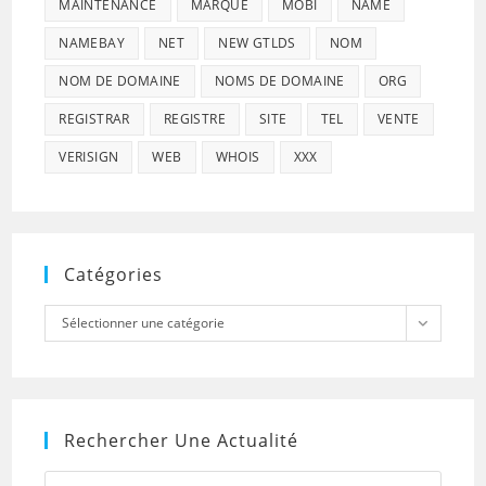
MAINTENANCE
MARQUE
MOBI
NAME
NAMEBAY
NET
NEW GTLDS
NOM
NOM DE DOMAINE
NOMS DE DOMAINE
ORG
REGISTRAR
REGISTRE
SITE
TEL
VENTE
VERISIGN
WEB
WHOIS
XXX
Catégories
Catégories
Sélectionner une catégorie
Rechercher Une Actualité
Press