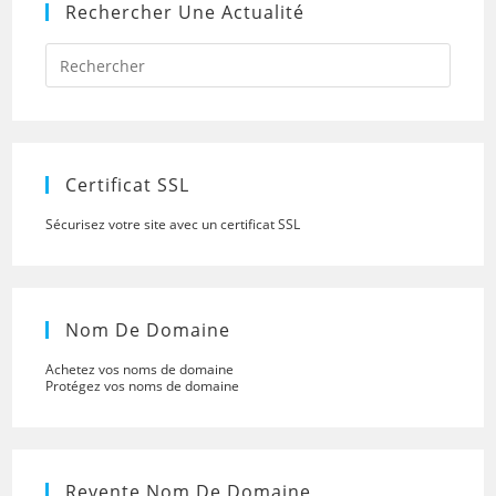
Rechercher Une Actualité
Press
Escap
to
close
the
searc
panel.
Certificat SSL
Sécurisez votre site avec un certificat SSL
Nom De Domaine
Achetez vos noms de domaine
Protégez vos noms de domaine
Revente Nom De Domaine