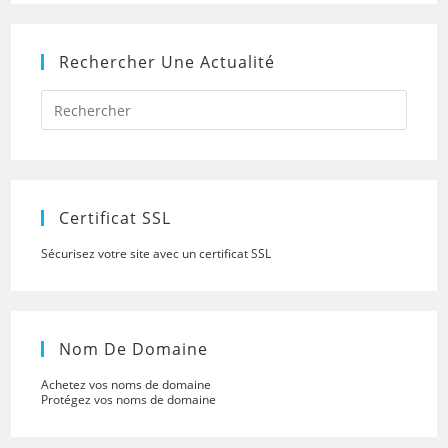
Rechercher Une Actualité
Press
Escap
to
close
the
searc
panel.
Certificat SSL
Sécurisez votre site avec un certificat SSL
Nom De Domaine
Achetez vos noms de domaine
Protégez vos noms de domaine