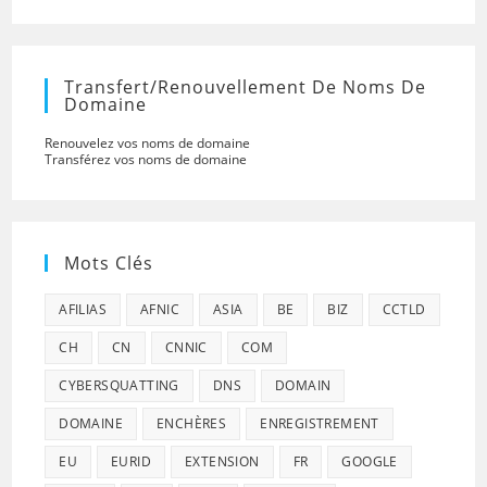
Transfert/renouvellement De Noms De
Domaine
Renouvelez vos noms de domaine
Transférez vos noms de domaine
Mots Clés
AFILIAS
AFNIC
ASIA
BE
BIZ
CCTLD
CH
CN
CNNIC
COM
CYBERSQUATTING
DNS
DOMAIN
DOMAINE
ENCHÈRES
ENREGISTREMENT
EU
EURID
EXTENSION
FR
GOOGLE