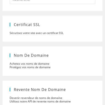
Escap
to
close
the
searc
panel.
Certificat SSL
Sécurisez votre site avec un certificat SSL
Nom De Domaine
Achetez vos noms de domaine
Protégez vos noms de domaine
Revente Nom De Domaine
Devenir revendeur de noms de domaine
Utilisez notre API de revente noms de domaine