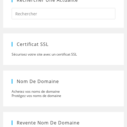
Rechercher Une Actualité
Press
Escap
to
close
the
searc
panel.
Certificat SSL
Sécurisez votre site avec un certificat SSL
Nom De Domaine
Achetez vos noms de domaine
Protégez vos noms de domaine
Revente Nom De Domaine