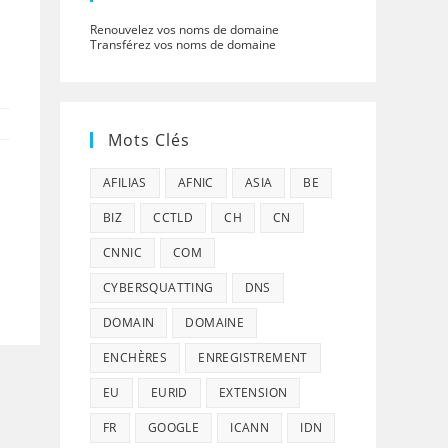
Renouvelez vos noms de domaine
Transférez vos noms de domaine
Mots Clés
AFILIAS
AFNIC
ASIA
BE
BIZ
CCTLD
CH
CN
CNNIC
COM
CYBERSQUATTING
DNS
DOMAIN
DOMAINE
ENCHÈRES
ENREGISTREMENT
EU
EURID
EXTENSION
FR
GOOGLE
ICANN
IDN