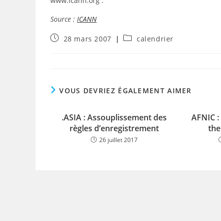
www.icann.org .
Source :
ICANN
Publication
Post
28 mars 2007
calendrier
publiée :
category:
VOUS DEVRIEZ ÉGALEMENT AIMER
.ASIA : Assouplissement des
AFNIC :
règles d’enregistrement
the
26 juillet 2017