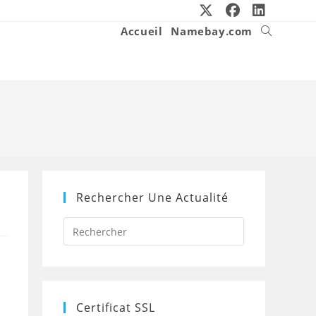
Accueil
Namebay.com
Toggle
website
search
Rechercher Une Actualité
Press
Escape
to
close
the
search
panel.
Certificat SSL