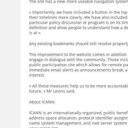
The site has a new, more useable navigation syste
« Importantly, we have included a button in the to
their timelines more clearly. We have also include
particular policy discussion or program is on its ti
definition and allow people to understand how a d
is at ».
Any existing bookmarks should still resolve proper
The improvement to the website comes in addition t
engage in dialogue with the community. Those incl
public participation site which allows for remote p
immediate email alerts as announcements break, a 
interest.
« All these measures help us to be more accountab
future. » Mr Levins said.
About ICANN:
ICANN is an internationally organized, public benefi
address space allocation, protocol identifier assig
name system management, and root server system m