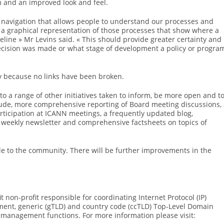
m and an improved look and feel.
p navigation that allows people to understand our processes and
d a graphical representation of those processes that show where a
meline » Mr Levins said. « This should provide greater certainty and
ecision was made or what stage of development a policy or progra
ly because no links have been broken.
o a range of other initiatives taken to inform, be more open and t
ude, more comprehensive reporting of Board meeting discussions, 
articipation at ICANN meetings, a frequently updated blog,
weekly newsletter and comprehensive factsheets on topics of
le to the community. There will be further improvements in the
t non-profit responsible for coordinating Internet Protocol (IP)
nment, generic (gTLD) and country code (ccTLD) Top-Level Domain
anagement functions. For more information please visit: