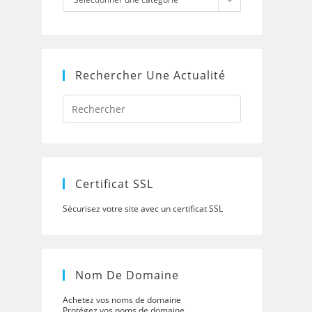
Rechercher Une Actualité
Press
Escape
to
close
the
search
panel.
Certificat SSL
Sécurisez votre site avec un certificat SSL
Nom De Domaine
Achetez vos noms de domaine
Protégez vos noms de domaine