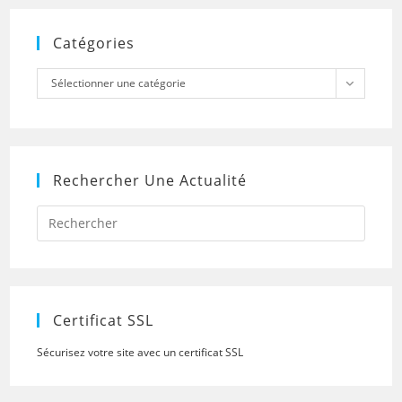
Catégories
Catégories
Sélectionner une catégorie
Rechercher Une Actualité
Press
Escap
to
close
the
searc
panel.
Certificat SSL
Sécurisez votre site avec un certificat SSL