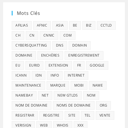
Mots Clés
AFILIAS
AFNIC
ASIA
BE
BIZ
CCTLD
CH
CN
CNNIC
COM
CYBERSQUATTING
DNS
DOMAIN
DOMAINE
ENCHÈRES
ENREGISTREMENT
EU
EURID
EXTENSION
FR
GOOGLE
ICANN
IDN
INFO
INTERNET
MAINTENANCE
MARQUE
MOBI
NAME
NAMEBAY
NET
NEW GTLDS
NOM
NOM DE DOMAINE
NOMS DE DOMAINE
ORG
REGISTRAR
REGISTRE
SITE
TEL
VENTE
VERISIGN
WEB
WHOIS
XXX