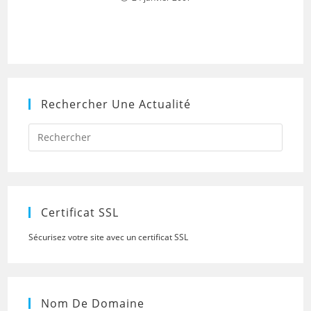
Rechercher Une Actualité
Press
Escap
to
close
the
searc
panel.
Certificat SSL
Sécurisez votre site avec un certificat SSL
Nom De Domaine