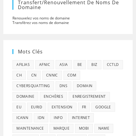
Transfert/renouvellement De Noms De
Domaine
Renouvelez vos noms de domaine
Transférez vos noms de domaine
Mots Clés
AFILIAS
AFNIC
ASIA
BE
BIZ
CCTLD
CH
CN
CNNIC
COM
CYBERSQUATTING
DNS
DOMAIN
DOMAINE
ENCHÈRES
ENREGISTREMENT
EU
EURID
EXTENSION
FR
GOOGLE
ICANN
IDN
INFO
INTERNET
MAINTENANCE
MARQUE
MOBI
NAME