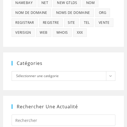
NAMEBAY
NET
NEW GTLDS
NOM
NOM DE DOMAINE
NOMS DE DOMAINE
ORG
REGISTRAR
REGISTRE
SITE
TEL
VENTE
VERISIGN
WEB
WHOIS
XXX
Catégories
Catégories
Sélectionner une catégorie
Rechercher Une Actualité
Press
Escap
to