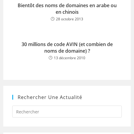
Bientôt des noms de domaines en arabe ou
en chinois
28 octobre 2013
30 millions de code AVIN (et combien de
noms de domaine) ?
13 décembre 2010
Rechercher Une Actualité
Press
Escap
to
close
the