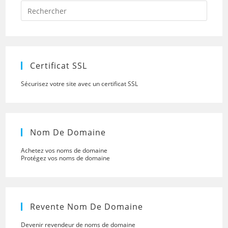
Press
Escap
to
close
the
searc
panel.
Certificat SSL
Sécurisez votre site avec un certificat SSL
Nom De Domaine
Achetez vos noms de domaine
Protégez vos noms de domaine
Revente Nom De Domaine
Devenir revendeur de noms de domaine