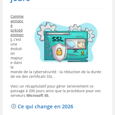
Comme
annonc
é
précéd
emmen
t
, c’est
une
évoluti
on
majeur
e dans
le
monde de la cybersécurité : la réduction de la durée
de vie des certificats SSL .
Voici un récapitulatif pour gérer sereinement ce
passage à 200 jours ainsi que la procédure pour vos
serveurs
Microsoft IIS
.
Ce qui change en 2026