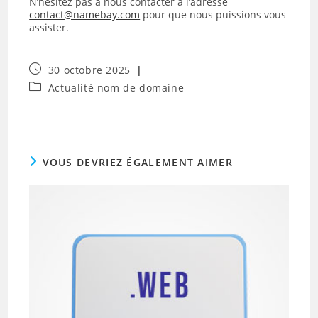
N’hésitez pas à nous contacter à l’adresse
contact@namebay.com
pour que nous puissions vous
assister.
Publication
30 octobre 2025
publiée :
Post
Actualité nom de domaine
category:
VOUS DEVRIEZ ÉGALEMENT AIMER