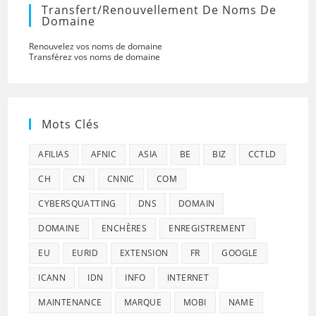
Transfert/renouvellement De Noms De
Domaine
Renouvelez vos noms de domaine
Transférez vos noms de domaine
Mots Clés
AFILIAS
AFNIC
ASIA
BE
BIZ
CCTLD
CH
CN
CNNIC
COM
CYBERSQUATTING
DNS
DOMAIN
DOMAINE
ENCHÈRES
ENREGISTREMENT
EU
EURID
EXTENSION
FR
GOOGLE
ICANN
IDN
INFO
INTERNET
MAINTENANCE
MARQUE
MOBI
NAME