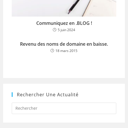
Communiquez en .BLOG !
5 juin 2024
Revenu des noms de domaine en baisse.
18 mars 2015
Rechercher Une Actualité
Press
Escap
to
close
the