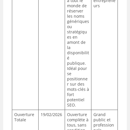
à tout le
entreprene
monde de
urs
réserver
les noms
génériques
ou
stratégiqu
es en
amont de
la
disponibilit
é
publique.
Idéal pour
se
positionne
r sur des
mots-clés à
fort
potentiel
SEO.
Ouverture
19/02/2026
Ouverture
Grand
Totale
complète à
public et
tous, sans
profession