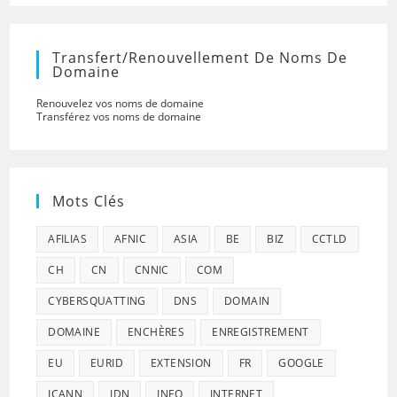
Transfert/renouvellement De Noms De
Domaine
Renouvelez vos noms de domaine
Transférez vos noms de domaine
Mots Clés
AFILIAS
AFNIC
ASIA
BE
BIZ
CCTLD
CH
CN
CNNIC
COM
CYBERSQUATTING
DNS
DOMAIN
DOMAINE
ENCHÈRES
ENREGISTREMENT
EU
EURID
EXTENSION
FR
GOOGLE
ICANN
IDN
INFO
INTERNET